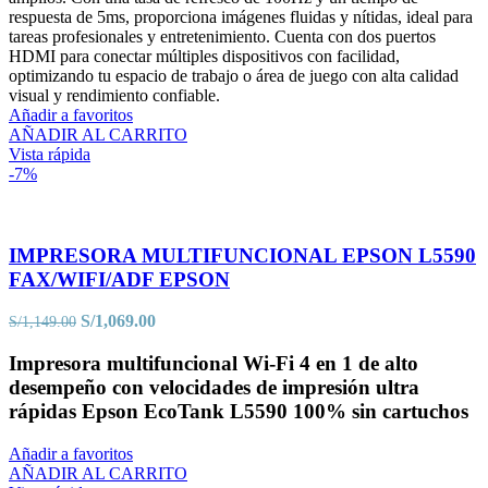
S/350.00.
S/324.00.
respuesta de 5ms, proporciona imágenes fluidas y nítidas, ideal para
tareas profesionales y entretenimiento. Cuenta con dos puertos
HDMI para conectar múltiples dispositivos con facilidad,
optimizando tu espacio de trabajo o área de juego con alta calidad
visual y rendimiento confiable.
Añadir a favoritos
AÑADIR AL CARRITO
Vista rápida
-7%
IMPRESORA MULTIFUNCIONAL EPSON L5590
FAX/WIFI/ADF EPSON
El
El
S/
1,069.00
S/
1,149.00
precio
precio
original
actual
Impresora multifuncional Wi-Fi 4 en 1 de alto
era:
es:
desempeño con velocidades de impresión ultra
S/1,149.00.
S/1,069.00.
rápidas Epson EcoTank L5590 100% sin cartuchos
Añadir a favoritos
AÑADIR AL CARRITO