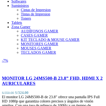
Softwares
Suministros
Cintas de Impresion
Tintas de Impresion
Toners
Tablets
Zona Gamer
AUDÍFONOS GAMER
CASES GAMER
KIT TECLADO & MOUSE GAMER
MONITORES GAMER
MOUSES GAMER
TECLADOS GAMER
-7%
MONITOR LG 24MS500-B 23.8” FHD, HDMI X 2
AURICULARES
El
El
S/
324.00
S/
350.00
precio
precio
El monitor LG 24MS500-B de 23.8" ofrece una pantalla IPS Full
original
actual
HD 1080p que garantiza colores precisos y ángulos de visión
era:
es:
amplios. Con una tasa de refresco de 100Hz y un tiempo de