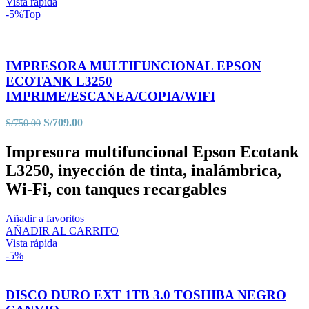
era:
es:
Vista rápida
S/590.00.
S/499.00.
-5%
Top
IMPRESORA MULTIFUNCIONAL EPSON
ECOTANK L3250
IMPRIME/ESCANEA/COPIA/WIFI
El
El
S/
709.00
S/
750.00
precio
precio
original
actual
Impresora multifuncional Epson Ecotank
era:
es:
L3250, inyección de tinta, inalámbrica,
S/750.00.
S/709.00.
Wi-Fi, con tanques recargables
Añadir a favoritos
AÑADIR AL CARRITO
Vista rápida
-5%
DISCO DURO EXT 1TB 3.0 TOSHIBA NEGRO