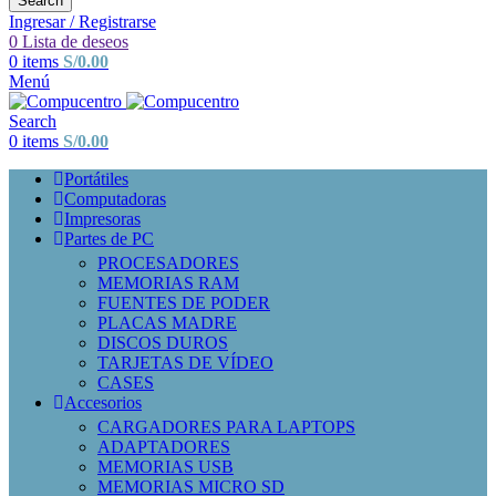
Search
Ingresar / Registrarse
0
Lista de deseos
0
items
S/
0.00
Menú
Search
0
items
S/
0.00
Portátiles
Computadoras
Impresoras
Partes de PC
PROCESADORES
MEMORIAS RAM
FUENTES DE PODER
PLACAS MADRE
DISCOS DUROS
TARJETAS DE VÍDEO
CASES
Accesorios
CARGADORES PARA LAPTOPS
ADAPTADORES
MEMORIAS USB
MEMORIAS MICRO SD