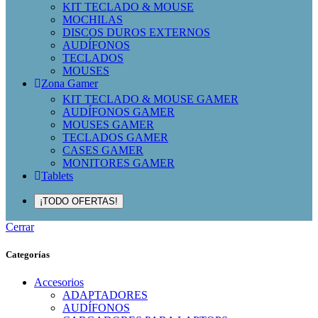
KIT TECLADO & MOUSE
MOCHILAS
DISCOS DUROS EXTERNOS
AUDÍFONOS
TECLADOS
MOUSES
Zona Gamer
KIT TECLADO & MOUSE GAMER
AUDÍFONOS GAMER
MOUSES GAMER
TECLADOS GAMER
CASES GAMER
MONITORES GAMER
Tablets
¡TODO OFERTAS!
Cerrar
Categorías
Accesorios
ADAPTADORES
AUDÍFONOS