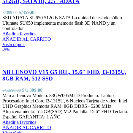
512GB, SATA III, 2.5″ ADATA
El
El
S/
359.00
S/
399.00
precio
precio
SSD ADATA SU650 512GB SATA La unidad de estado sólido
original
actual
Ultimate SU650 implementa memoria flash 3D NAND y un
era:
es:
controlador
S/399.00.
S/359.00.
Añadir a favoritos
AÑADIR AL CARRITO
Vista rápida
-5%
NB LENOVO V15 G5 IRL, 15.6″ FHD, I3-1315U,
8GB RAM, 512 SSD
El
El
S/
1,899.00
S/
1,990.00
precio
precio
Marca: Lenovo Modelo: 83GW005MLD Producto: Laptop
original
actual
Procesador: Intel Core I3-1315U, 6 Nucleos Tarjeta de video: Intel
era:
es:
UHD Graphics Memoria RAM: 8GB DDR5 - 5200 MHz
S/1,990.00.
S/1,899.00.
Almacenamiento: 512GB(SSD) M.2 Pantalla: 15.6" FHD Teclado:
Español GARANTIA: 1 AÑO
Añadir a favoritos
AÑADIR AL CARRITO
Vista rápida