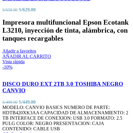
El
El
S/
629.00
S/
650.00
precio
precio
original
actual
Impresora multifuncional Epson Ecotank
era:
es:
L3210, inyección de tinta, alámbrica, con
S/650.00.
S/629.00.
tanques recargables
Añadir a favoritos
AÑADIR AL CARRITO
Vista rápida
-10%
DISCO DURO EXT 2TB 3.0 TOSHIBA NEGRO
CANVIO
El
El
S/
449.00
S/
499.00
precio
precio
MODELO: CANVIO BASICS NUMERO DE PARTE:
original
actual
HDTB420XK3AA CAPACIDAD DE ALMACENAMIENTO: 2
era:
es:
TB INTERFACE DE CONEXION: USB 3.0 FORMATO: 2.5
S/499.00.
S/449.00.
PULG COLOR: NEGRO PRESENTACION: CAJA
CONTENIDO: CABLE USB