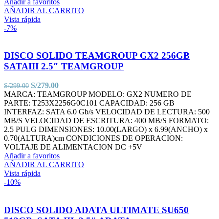
Añadir a favoritos
AÑADIR AL CARRITO
Vista rápida
-7%
DISCO SOLIDO TEAMGROUP GX2 256GB
SATAIII 2.5″ TEAMGROUP
El
El
S/
279.00
S/
299.00
precio
precio
MARCA: TEAMGROUP MODELO: GX2 NUMERO DE
original
actual
PARTE: T253X2256G0C101 CAPACIDAD: 256 GB
era:
es:
INTERFAZ: SATA 6.0 Gb/s VELOCIDAD DE LECTURA: 500
S/299.00.
S/279.00.
MB/S VELOCIDAD DE ESCRITURA: 400 MB/S FORMATO:
2.5 PULG DIMENSIONES: 10.00(LARGO) x 6.99(ANCHO) x
0.70(ALTURA)cm CONDICIONES DE OPERACION:
VOLTAJE DE ALIMENTACION DC +5V
Añadir a favoritos
AÑADIR AL CARRITO
Vista rápida
-10%
DISCO SOLIDO ADATA ULTIMATE SU650