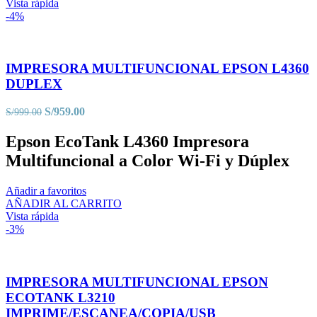
Vista rápida
-4%
IMPRESORA MULTIFUNCIONAL EPSON L4360
DUPLEX
El
El
S/
959.00
S/
999.00
precio
precio
original
actual
Epson EcoTank L4360 Impresora
era:
es:
Multifuncional a Color Wi-Fi y Dúplex
S/999.00.
S/959.00.
Añadir a favoritos
AÑADIR AL CARRITO
Vista rápida
-3%
IMPRESORA MULTIFUNCIONAL EPSON
ECOTANK L3210
IMPRIME/ESCANEA/COPIA/USB