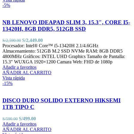
-5%
NB LENOVO IDEAPAD SLIM 3, 15.3″, CORE I5-
13420H, 8GB DDR5, 512GB SSD
El
El
S/
2,449.00
S/
2,590.00
precio
precio
Procesador: Intel® Core™ i5-13420H 2.1/4.6GHz
original
actual
Almacenamiento: 512GB M.2 SSD NVMe RAM: 8GB DDR5
era:
es:
4800MHz Gráficos: INTEL UHD Graphics Tamaño de Pantalla:
S/2,590.00.
S/2,449.00.
15.3″ WUXGA 1920×1200 Camara Web: FHD de 1080p
Añadir a favoritos
AÑADIR AL CARRITO
Vista rápida
-15%
DISCO DURO SOLIDO EXTERNO HIKSEMI
1TB TIPO C
El
El
S/
499.00
S/
590.00
precio
precio
Añadir a favoritos
original
actual
AÑADIR AL CARRITO