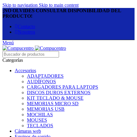
Skip to navigation
Skip to main content
¡NO OLVIDES CONSULTAR DISPONIBILIDAD DEL
PRODUCTO!
Contacto
Nosotros
Menú
Categorías
Accesorios
ADAPTADORES
AUDÍFONOS
CARGADORES PARA LAPTOPS
DISCOS DUROS EXTERNOS
KIT TECLADO & MOUSE
MEMORIAS MICRO SD
MEMORIAS USB
MOCHILAS
MOUSES
TECLADOS
Cámaras web
Equipos de sonido