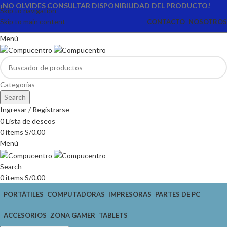
¡NO OLVIDES CONSULTAR DISPONIBILIDAD DEL PRODUCTO!
Skip to navigation
Skip to main content
CONTACTO
NOSOTROS
Menú
Categorías
Search
Ingresar / Registrarse
0
Lista de deseos
0
items
S/
0.00
Menú
Search
0
items
S/
0.00
PORTÁTILES
COMPUTADORAS
IMPRESORAS
PARTES DE PC
ACCESORIOS
ZONA GAMER
TABLETS