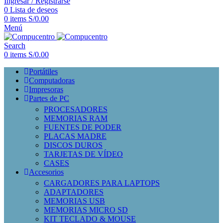
Ingresar / Registrarse
0
Lista de deseos
0
items
S/
0.00
Menú
Search
0
items
S/
0.00
Portátiles
Computadoras
Impresoras
Partes de PC
PROCESADORES
MEMORIAS RAM
FUENTES DE PODER
PLACAS MADRE
DISCOS DUROS
TARJETAS DE VÍDEO
CASES
Accesorios
CARGADORES PARA LAPTOPS
ADAPTADORES
MEMORIAS USB
MEMORIAS MICRO SD
KIT TECLADO & MOUSE