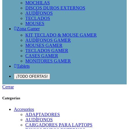
MOCHILAS
DISCOS DUROS EXTERNOS
AUDÍFONOS
TECLADOS
MOUSES
Zona Gamer
KIT TECLADO & MOUSE GAMER
AUDÍFONOS GAMER
MOUSES GAMER
TECLADOS GAMER
CASES GAMER
MONITORES GAMER
Tablets
¡TODO OFERTAS!
Cerrar
Categorías
Accesorios
ADAPTADORES
AUDÍFONOS
CARGADORES PARA LAPTOPS