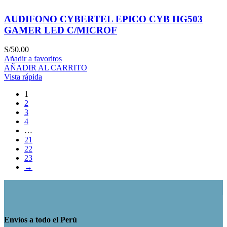
AUDIFONO CYBERTEL EPICO CYB HG503
GAMER LED C/MICROF
S/
50.00
Añadir a favoritos
AÑADIR AL CARRITO
Vista rápida
1
2
3
4
…
21
22
23
→
Envíos a todo el Perú