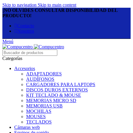
Skip to navigation
Skip to main content
¡NO OLVIDES CONSULTAR DISPONIBILIDAD DEL
PRODUCTO!
Contacto
Nosotros
Menú
Categorías
Accesorios
ADAPTADORES
AUDÍFONOS
CARGADORES PARA LAPTOPS
DISCOS DUROS EXTERNOS
KIT TECLADO & MOUSE
MEMORIAS MICRO SD
MEMORIAS USB
MOCHILAS
MOUSES
TECLADOS
Cámaras web
Equipos de sonido