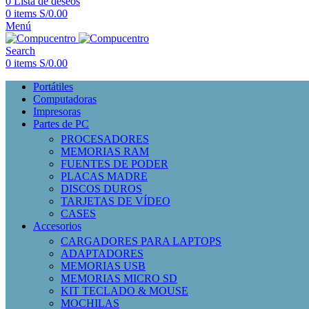
0
Lista de deseos
0
items
S/
0.00
Menú
Search
0
items
S/
0.00
Portátiles
Computadoras
Impresoras
Partes de PC
PROCESADORES
MEMORIAS RAM
FUENTES DE PODER
PLACAS MADRE
DISCOS DUROS
TARJETAS DE VÍDEO
CASES
Accesorios
CARGADORES PARA LAPTOPS
ADAPTADORES
MEMORIAS USB
MEMORIAS MICRO SD
KIT TECLADO & MOUSE
MOCHILAS