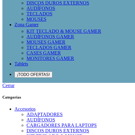
DISCOS DUROS EXTERNOS
AUDÍFONOS
TECLADOS
MOUSES
Zona Gamer
KIT TECLADO & MOUSE GAMER
AUDÍFONOS GAMER
MOUSES GAMER
TECLADOS GAMER
CASES GAMER
MONITORES GAMER
Tablets
¡TODO OFERTAS!
Cerrar
Categorías
Accesorios
ADAPTADORES
AUDÍFONOS
CARGADORES PARA LAPTOPS
DISCOS DUROS EXTERNOS