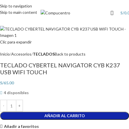
Skip to navigation
Skip to main content
S/
0.
Clic para expandir
Inicio
Accesorios
TECLADOS
Back to products
TECLADO CYBERTEL NAVIGATOR CYB K237
USB WIFI TOUCH
S/
65.00
4 disponibles
AÑADIR AL CARRITO
Añadir a favoritos