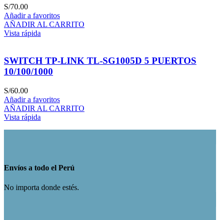
S/
70.00
Añadir a favoritos
AÑADIR AL CARRITO
Vista rápida
SWITCH TP-LINK TL-SG1005D 5 PUERTOS
10/100/1000
S/
60.00
Añadir a favoritos
AÑADIR AL CARRITO
Vista rápida
Envíos a todo el Perú
No importa donde estés.