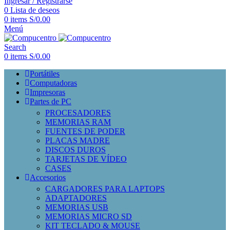
Ingresar / Registrarse
0
Lista de deseos
0
items
S/
0.00
Menú
Search
0
items
S/
0.00
Portátiles
Computadoras
Impresoras
Partes de PC
PROCESADORES
MEMORIAS RAM
FUENTES DE PODER
PLACAS MADRE
DISCOS DUROS
TARJETAS DE VÍDEO
CASES
Accesorios
CARGADORES PARA LAPTOPS
ADAPTADORES
MEMORIAS USB
MEMORIAS MICRO SD
KIT TECLADO & MOUSE