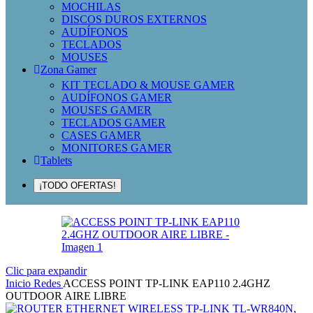
MOCHILAS
DISCOS DUROS EXTERNOS
AUDÍFONOS
TECLADOS
MOUSES
Zona Gamer
KIT TECLADO & MOUSE GAMER
AUDÍFONOS GAMER
MOUSES GAMER
TECLADOS GAMER
CASES GAMER
MONITORES GAMER
Tablets
¡TODO OFERTAS!
Clic para expandir
Inicio
Redes
ACCESS POINT TP-LINK EAP110 2.4GHZ
OUTDOOR AIRE LIBRE