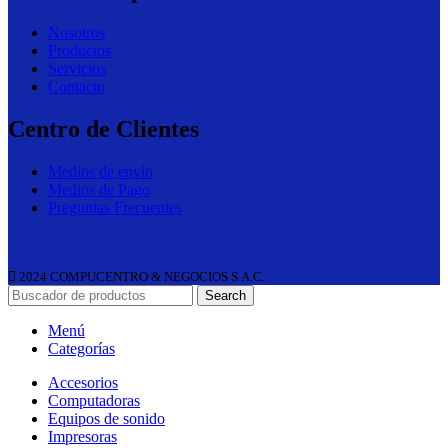
Nosotros
Productos
Servicios
Contacto
Centro de Clientes
Medios de envío
Medios de Pago
Preguntas Frecuentes
2024 COMPUCENTRO & NEGOCIOS S.A.C.
Search
Menú
Categorías
Accesorios
Computadoras
Equipos de sonido
Impresoras