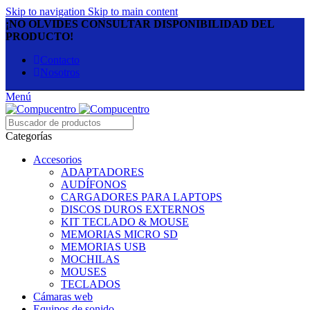
Skip to navigation
Skip to main content
¡NO OLVIDES CONSULTAR DISPONIBILIDAD DEL
PRODUCTO!
Contacto
Nosotros
Menú
Categorías
Accesorios
ADAPTADORES
AUDÍFONOS
CARGADORES PARA LAPTOPS
DISCOS DUROS EXTERNOS
KIT TECLADO & MOUSE
MEMORIAS MICRO SD
MEMORIAS USB
MOCHILAS
MOUSES
TECLADOS
Cámaras web
Equipos de sonido