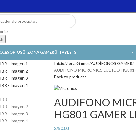
orías
ch
CCESORIOS
ZONA GAMER
TABLETS
Inicio
Zona Gamer
AUDÍFONOS GAMER
AUDIFONO MICRONICS LUDICO HG801 
Back to products
AUDIFONO MIC
HG801 GAMER L
S/
80.00