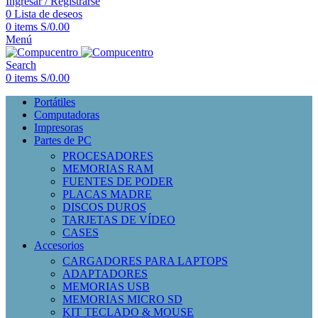
Ingresar / Registrarse
0
Lista de deseos
0
items
S/
0.00
Menú
Search
0
items
S/
0.00
Portátiles
Computadoras
Impresoras
Partes de PC
PROCESADORES
MEMORIAS RAM
FUENTES DE PODER
PLACAS MADRE
DISCOS DUROS
TARJETAS DE VÍDEO
CASES
Accesorios
CARGADORES PARA LAPTOPS
ADAPTADORES
MEMORIAS USB
MEMORIAS MICRO SD
KIT TECLADO & MOUSE