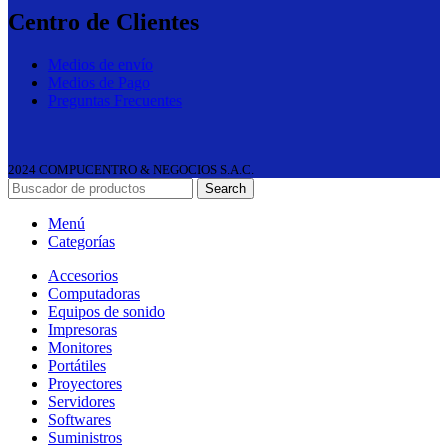
Centro de Clientes
Medios de envío
Medios de Pago
Preguntas Frecuentes
2024 COMPUCENTRO & NEGOCIOS S.A.C.
Search
Menú
Categorías
Accesorios
Computadoras
Equipos de sonido
Impresoras
Monitores
Portátiles
Proyectores
Servidores
Softwares
Suministros