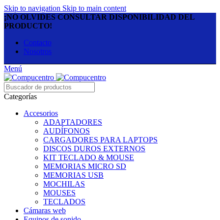
Skip to navigation
Skip to main content
¡NO OLVIDES CONSULTAR DISPONIBILIDAD DEL
PRODUCTO!
Contacto
Nosotros
Menú
Categorías
Accesorios
ADAPTADORES
AUDÍFONOS
CARGADORES PARA LAPTOPS
DISCOS DUROS EXTERNOS
KIT TECLADO & MOUSE
MEMORIAS MICRO SD
MEMORIAS USB
MOCHILAS
MOUSES
TECLADOS
Cámaras web
Equipos de sonido