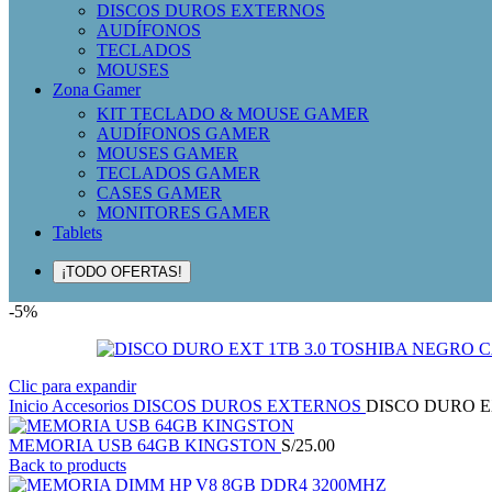
DISCOS DUROS EXTERNOS
AUDÍFONOS
TECLADOS
MOUSES
Zona Gamer
KIT TECLADO & MOUSE GAMER
AUDÍFONOS GAMER
MOUSES GAMER
TECLADOS GAMER
CASES GAMER
MONITORES GAMER
Tablets
¡TODO OFERTAS!
-5%
Clic para expandir
Inicio
Accesorios
DISCOS DUROS EXTERNOS
DISCO DURO E
MEMORIA USB 64GB KINGSTON
S/
25.00
Back to products