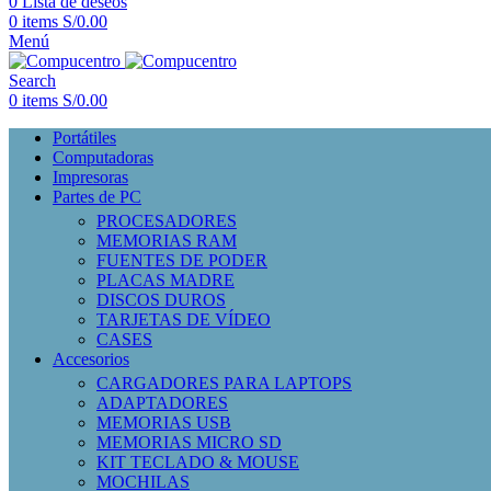
0
Lista de deseos
0
items
S/
0.00
Menú
Search
0
items
S/
0.00
Portátiles
Computadoras
Impresoras
Partes de PC
PROCESADORES
MEMORIAS RAM
FUENTES DE PODER
PLACAS MADRE
DISCOS DUROS
TARJETAS DE VÍDEO
CASES
Accesorios
CARGADORES PARA LAPTOPS
ADAPTADORES
MEMORIAS USB
MEMORIAS MICRO SD
KIT TECLADO & MOUSE
MOCHILAS