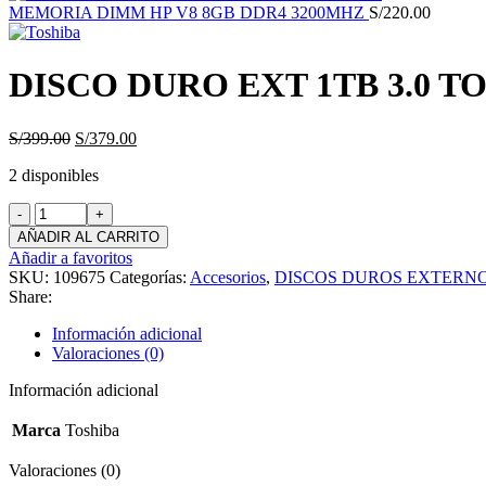
MEMORIA DIMM HP V8 8GB DDR4 3200MHZ
S/
220.00
DISCO DURO EXT 1TB 3.0 
El
El
S/
399.00
S/
379.00
precio
precio
2 disponibles
original
actual
era:
es:
DISCO
S/399.00.
S/379.00.
DURO
AÑADIR AL CARRITO
EXT
Añadir a favoritos
1TB
SKU:
109675
Categorías:
Accesorios
,
DISCOS DUROS EXTERN
3.0
Share:
TOSHIBA
NEGRO
Información adicional
CANVIO
Valoraciones (0)
cantidad
Información adicional
Marca
Toshiba
Valoraciones (0)