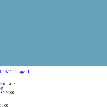
UL 14.1“
R
S/
450.00
55.00