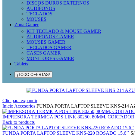
DISCOS DUROS EXTERNOS
AUDÍFONOS
TECLADOS
MOUSES
Zona Gamer
KIT TECLADO & MOUSE GAMER
AUDÍFONOS GAMER
MOUSES GAMER
TECLADOS GAMER
CASES GAMER
MONITORES GAMER
Tablets
¡TODO OFERTAS!
Clic para expandir
Inicio
Accesorios
FUNDA PORTA LAPTOP SLEEVE KNS-214 AZ
IMPRESORA TERMICA POS LINK 80250, 80MM, CORTADO
Back to products
FUNDA PORTA LAPTOP SLEEVE KNS-220 ROSADO 15.6``
S/