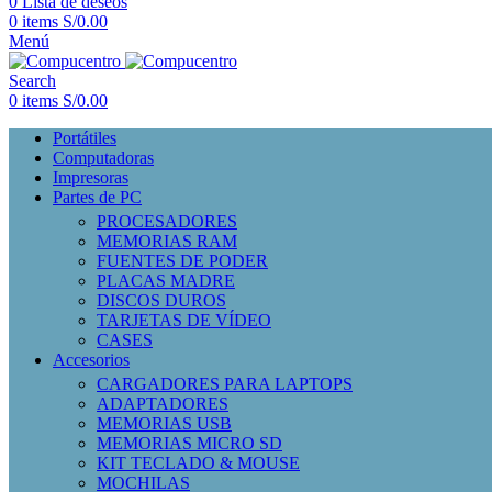
0
Lista de deseos
0
items
S/
0.00
Menú
Search
0
items
S/
0.00
Portátiles
Computadoras
Impresoras
Partes de PC
PROCESADORES
MEMORIAS RAM
FUENTES DE PODER
PLACAS MADRE
DISCOS DUROS
TARJETAS DE VÍDEO
CASES
Accesorios
CARGADORES PARA LAPTOPS
ADAPTADORES
MEMORIAS USB
MEMORIAS MICRO SD
KIT TECLADO & MOUSE
MOCHILAS