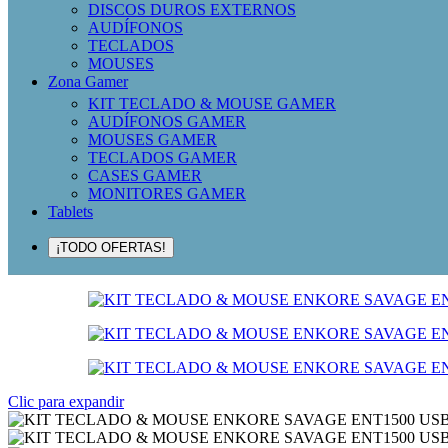
DISCOS DUROS EXTERNOS
AUDÍFONOS
TECLADOS
MOUSES
Zona Gamer
KIT TECLADO & MOUSE GAMER
AUDÍFONOS GAMER
MOUSES GAMER
TECLADOS GAMER
CASES GAMER
MONITORES GAMER
Tablets
¡TODO OFERTAS!
Clic para expandir