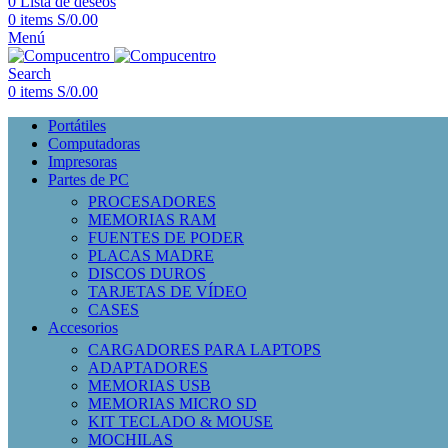
0
Lista de deseos
0
items
S/
0.00
Menú
Search
0
items
S/
0.00
Portátiles
Computadoras
Impresoras
Partes de PC
PROCESADORES
MEMORIAS RAM
FUENTES DE PODER
PLACAS MADRE
DISCOS DUROS
TARJETAS DE VÍDEO
CASES
Accesorios
CARGADORES PARA LAPTOPS
ADAPTADORES
MEMORIAS USB
MEMORIAS MICRO SD
KIT TECLADO & MOUSE
MOCHILAS