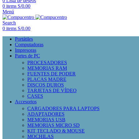
0
Lista de deseos
0
items
S/
0.00
Menú
Search
0
items
S/
0.00
Portátiles
Computadoras
Impresoras
Partes de PC
PROCESADORES
MEMORIAS RAM
FUENTES DE PODER
PLACAS MADRE
DISCOS DUROS
TARJETAS DE VÍDEO
CASES
Accesorios
CARGADORES PARA LAPTOPS
ADAPTADORES
MEMORIAS USB
MEMORIAS MICRO SD
KIT TECLADO & MOUSE
MOCHILAS