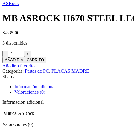
ASRock
MB ASROCK H670 STEEL LE
S/
835.00
3 disponibles
MB
ASROCK
AÑADIR AL CARRITO
H670
Añadir a favoritos
STEEL
Categorías:
Partes de PC
,
PLACAS MADRE
LEGEND
Share:
LGA
1700
Información adicional
DDR4
Valoraciones (0)
ATX
cantidad
Información adicional
Marca
ASRock
Valoraciones (0)