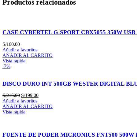
Productos relacionados
CASE CYBERTEL G-SPORT CBX5055 350W USB 3
S/
160.00
Añadir a favoritos
AÑADIR AL CARRITO
Vista rápida
-7%
DISCO DURO INT 500GB WESTER DIGITAL BL
El
El
S/
215.00
S/
199.00
precio
precio
Añadir a favoritos
original
actual
AÑADIR AL CARRITO
era:
es:
Vista rápida
S/215.00.
S/199.00.
FUENTE DE PODER MICRONICS FNT500 500W