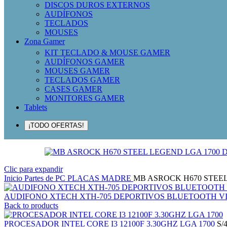
DISCOS DUROS EXTERNOS
AUDÍFONOS
TECLADOS
MOUSES
Zona Gamer
KIT TECLADO & MOUSE GAMER
AUDÍFONOS GAMER
MOUSES GAMER
TECLADOS GAMER
CASES GAMER
MONITORES GAMER
Tablets
¡TODO OFERTAS!
Clic para expandir
Inicio
Partes de PC
PLACAS MADRE
MB ASROCK H670 STEEL
AUDIFONO XTECH XTH-705 DEPORTIVOS BLUETOOTH 
Back to products
PROCESADOR INTEL CORE I3 12100F 3.30GHZ LGA 1700
S/