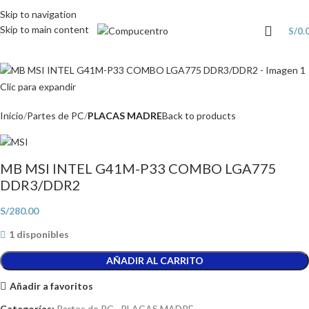
Skip to navigation
Skip to main content
S/
0.
Clic para expandir
Inicio
Partes de PC
PLACAS MADRE
Back to products
MB MSI INTEL G41M-P33 COMBO LGA775
DDR3/DDR2
S/
280.00
1 disponibles
AÑADIR AL CARRITO
Añadir a favoritos
Categorías:
Partes de PC
,
PLACAS MADRE