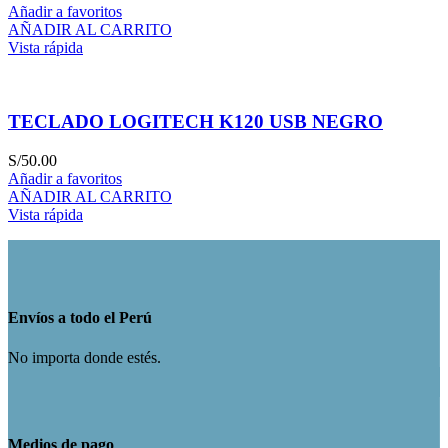
Añadir a favoritos
AÑADIR AL CARRITO
Vista rápida
TECLADO LOGITECH K120 USB NEGRO
S/
50.00
Añadir a favoritos
AÑADIR AL CARRITO
Vista rápida
Envíos a todo el Perú
No importa donde estés.
Medios de pago