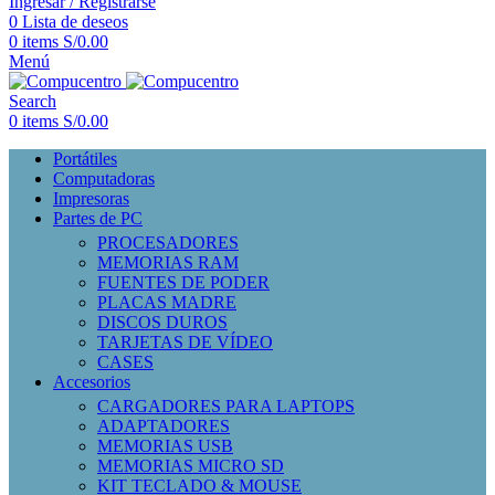
Ingresar / Registrarse
0
Lista de deseos
0
items
S/
0.00
Menú
Search
0
items
S/
0.00
Portátiles
Computadoras
Impresoras
Partes de PC
PROCESADORES
MEMORIAS RAM
FUENTES DE PODER
PLACAS MADRE
DISCOS DUROS
TARJETAS DE VÍDEO
CASES
Accesorios
CARGADORES PARA LAPTOPS
ADAPTADORES
MEMORIAS USB
MEMORIAS MICRO SD
KIT TECLADO & MOUSE