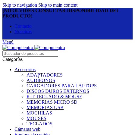
Skip to navigation
Skip to main content
¡NO OLVIDES CONSULTAR DISPONIBILIDAD DEL
PRODUCTO!
Contacto
Nosotros
Menú
Categorías
Accesorios
ADAPTADORES
AUDÍFONOS
CARGADORES PARA LAPTOPS
DISCOS DUROS EXTERNOS
KIT TECLADO & MOUSE
MEMORIAS MICRO SD
MEMORIAS USB
MOCHILAS
MOUSES
TECLADOS
Cámaras web
Equipos de sonido