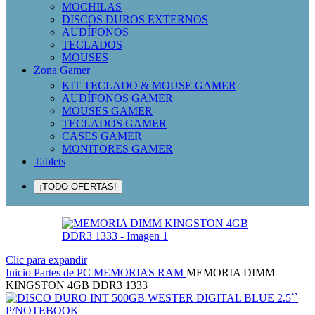
MOCHILAS
DISCOS DUROS EXTERNOS
AUDÍFONOS
TECLADOS
MOUSES
Zona Gamer
KIT TECLADO & MOUSE GAMER
AUDÍFONOS GAMER
MOUSES GAMER
TECLADOS GAMER
CASES GAMER
MONITORES GAMER
Tablets
¡TODO OFERTAS!
Clic para expandir
Inicio
Partes de PC
MEMORIAS RAM
MEMORIA DIMM
KINGSTON 4GB DDR3 1333