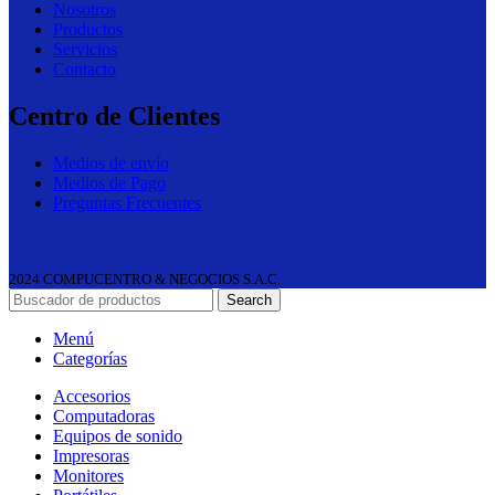
Nosotros
Productos
Servicios
Contacto
Centro de Clientes
Medios de envío
Medios de Pago
Preguntas Frecuentes
2024 COMPUCENTRO & NEGOCIOS S.A.C.
Search
Menú
Categorías
Accesorios
Computadoras
Equipos de sonido
Impresoras
Monitores