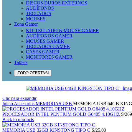
DISCOS DUROS EXTERNOS
AUDÍFONOS
TECLADOS
MOUSES
Zona Gamer
KIT TECLADO & MOUSE GAMER
AUDÍFONOS GAMER
MOUSES GAMER
TECLADOS GAMER
CASES GAMER
MONITORES GAMER
Tablets
¡TODO OFERTAS!
Clic para expandir
Inicio
Accesorios
MEMORIAS USB
MEMORIA USB 64GB KING
PROCESADOR INTEL PENTIUM GOLD G6405 4.10GHZ
S/
269
Back to products
MEMORIA USB 32GB KINSTONG TIPO C
S/
25.00