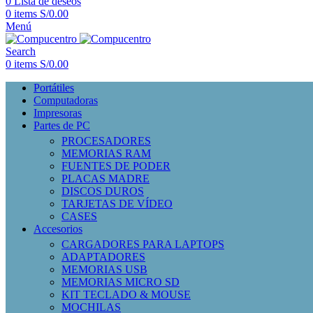
0
Lista de deseos
0
items
S/
0.00
Menú
Search
0
items
S/
0.00
Portátiles
Computadoras
Impresoras
Partes de PC
PROCESADORES
MEMORIAS RAM
FUENTES DE PODER
PLACAS MADRE
DISCOS DUROS
TARJETAS DE VÍDEO
CASES
Accesorios
CARGADORES PARA LAPTOPS
ADAPTADORES
MEMORIAS USB
MEMORIAS MICRO SD
KIT TECLADO & MOUSE
MOCHILAS