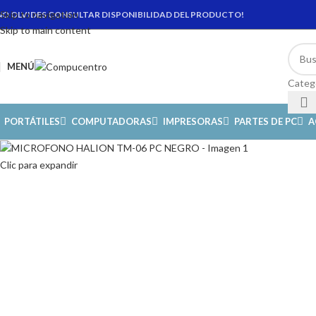
Skip to navigation
NO OLVIDES CONSULTAR DISPONIBILIDAD DEL PRODUCTO!
Skip to main content
MENÚ
Categ
PORTÁTILES
COMPUTADORAS
IMPRESORAS
PARTES DE PC
A
Clic para expandir