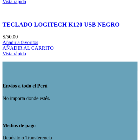
Vista rápida
TECLADO LOGITECH K120 USB NEGRO
S/
50.00
Añadir a favoritos
AÑADIR AL CARRITO
Vista rápida
Envíos a todo el Perú
No importa donde estés.
Medios de pago
Depósito o Transferencia