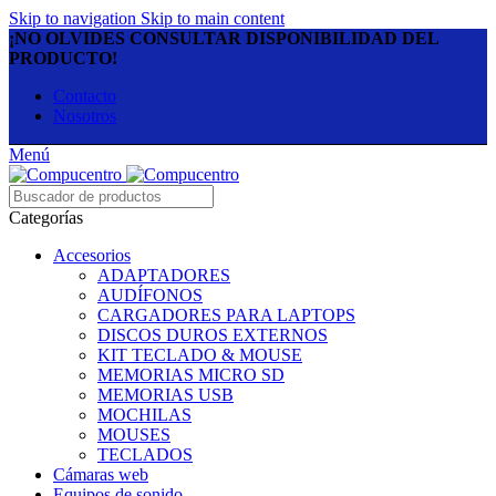
Skip to navigation
Skip to main content
¡NO OLVIDES CONSULTAR DISPONIBILIDAD DEL
PRODUCTO!
Contacto
Nosotros
Menú
Categorías
Accesorios
ADAPTADORES
AUDÍFONOS
CARGADORES PARA LAPTOPS
DISCOS DUROS EXTERNOS
KIT TECLADO & MOUSE
MEMORIAS MICRO SD
MEMORIAS USB
MOCHILAS
MOUSES
TECLADOS
Cámaras web
Equipos de sonido