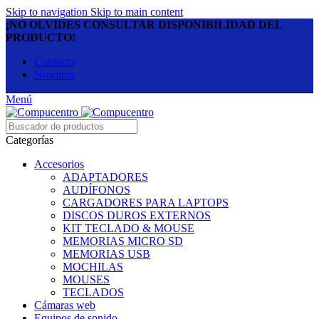
Skip to navigation
Skip to main content
¡NO OLVIDES CONSULTAR DISPONIBILIDAD DEL
PRODUCTO!
Contacto
Nosotros
Menú
Categorías
Accesorios
ADAPTADORES
AUDÍFONOS
CARGADORES PARA LAPTOPS
DISCOS DUROS EXTERNOS
KIT TECLADO & MOUSE
MEMORIAS MICRO SD
MEMORIAS USB
MOCHILAS
MOUSES
TECLADOS
Cámaras web
Equipos de sonido