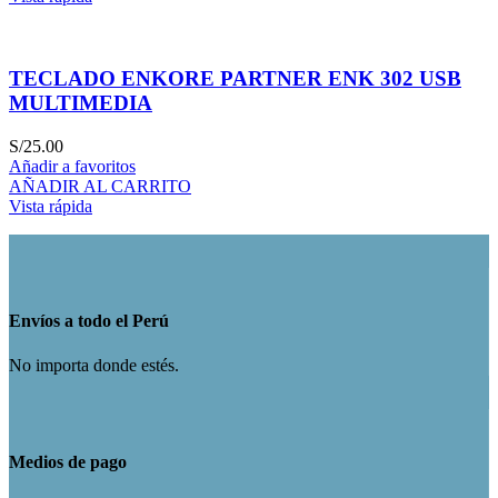
TECLADO ENKORE PARTNER ENK 302 USB
MULTIMEDIA
S/
25.00
Añadir a favoritos
AÑADIR AL CARRITO
Vista rápida
Envíos a todo el Perú
No importa donde estés.
Medios de pago