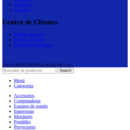
Servicios
Contacto
Centro de Clientes
Medios de envío
Medios de Pago
Preguntas Frecuentes
2024 COMPUCENTRO & NEGOCIOS S.A.C.
Search
Menú
Categorías
Accesorios
Computadoras
Equipos de sonido
Impresoras
Monitores
Portátiles
Proyectores