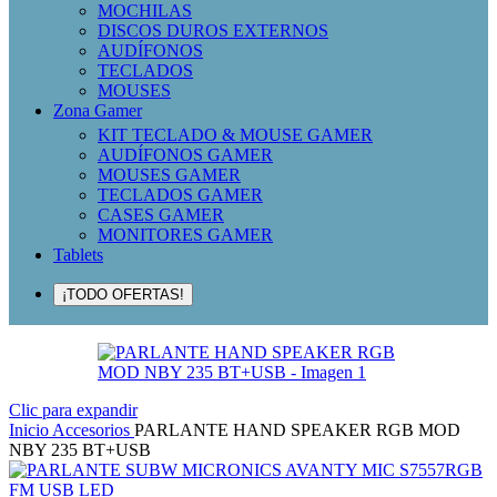
MOCHILAS
DISCOS DUROS EXTERNOS
AUDÍFONOS
TECLADOS
MOUSES
Zona Gamer
KIT TECLADO & MOUSE GAMER
AUDÍFONOS GAMER
MOUSES GAMER
TECLADOS GAMER
CASES GAMER
MONITORES GAMER
Tablets
¡TODO OFERTAS!
Clic para expandir
Inicio
Accesorios
PARLANTE HAND SPEAKER RGB MOD
NBY 235 BT+USB