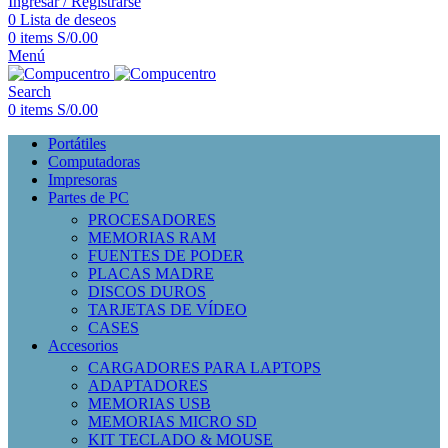
Ingresar / Registrarse
0
Lista de deseos
0
items
S/
0.00
Menú
Search
0
items
S/
0.00
Portátiles
Computadoras
Impresoras
Partes de PC
PROCESADORES
MEMORIAS RAM
FUENTES DE PODER
PLACAS MADRE
DISCOS DUROS
TARJETAS DE VÍDEO
CASES
Accesorios
CARGADORES PARA LAPTOPS
ADAPTADORES
MEMORIAS USB
MEMORIAS MICRO SD
KIT TECLADO & MOUSE