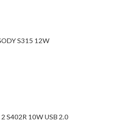
SODY S315 12W
 S402R 10W USB 2.0