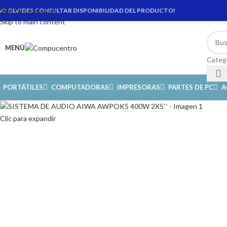
Skip to navigation
NO OLVIDES CONSULTAR DISPONIBILIDAD DEL PRODUCTO!
Skip to main content
MENÚ
Categ
PORTÁTILES
COMPUTADORAS
IMPRESORAS
PARTES DE PC
A
Clic para expandir