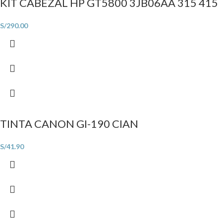
KIT CABEZAL HP GT5800 3JB06AA 315 415
S/
290.00
TINTA CANON GI-190 CIAN
S/
41.90