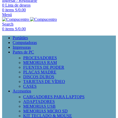
Ingresar / Registrarse
0
Lista de deseos
0
items
S/
0.00
Menú
Search
0
items
S/
0.00
Portátiles
Computadoras
Impresoras
Partes de PC
PROCESADORES
MEMORIAS RAM
FUENTES DE PODER
PLACAS MADRE
DISCOS DUROS
TARJETAS DE VÍDEO
CASES
Accesorios
CARGADORES PARA LAPTOPS
ADAPTADORES
MEMORIAS USB
MEMORIAS MICRO SD
KIT TECLADO & MOUSE