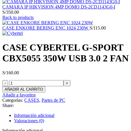
CAMARA IP HIKVISION 4MP DOMO DS-2CD1143G0-I
S/
350.00
Back to products
CASE ENKORE BERING ENC 1024 230W
S/
115.00
CASE CYBERTEL G-SPORT
CBX5055 350W USB 3.0 2 FAN
S/
160.00
CASE
CYBERTEL
AÑADIR AL CARRITO
G-
Añadir a favoritos
SPORT
Categorías:
CASES
,
Partes de PC
CBX5055
Share:
350W
USB
Información adicional
3.0
Valoraciones (0)
2
FAN
Información adicional