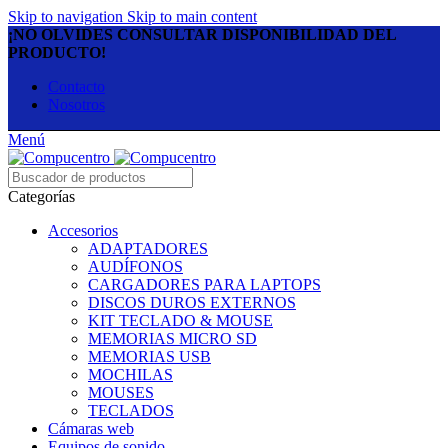
Skip to navigation
Skip to main content
¡NO OLVIDES CONSULTAR DISPONIBILIDAD DEL
PRODUCTO!
Contacto
Nosotros
Menú
Categorías
Accesorios
ADAPTADORES
AUDÍFONOS
CARGADORES PARA LAPTOPS
DISCOS DUROS EXTERNOS
KIT TECLADO & MOUSE
MEMORIAS MICRO SD
MEMORIAS USB
MOCHILAS
MOUSES
TECLADOS
Cámaras web
Equipos de sonido