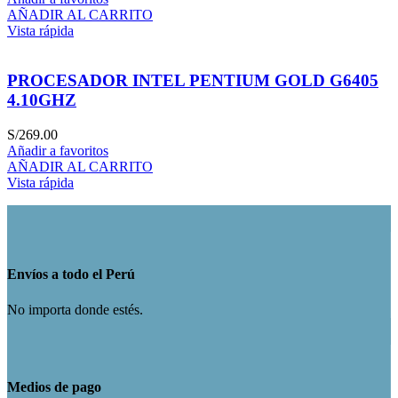
AÑADIR AL CARRITO
Vista rápida
PROCESADOR INTEL PENTIUM GOLD G6405
4.10GHZ
S/
269.00
Añadir a favoritos
AÑADIR AL CARRITO
Vista rápida
Envíos a todo el Perú
No importa donde estés.
Medios de pago