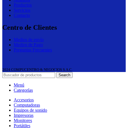
Productos
Servicios
Contacto
Centro de Clientes
Medios de envío
Medios de Pago
Preguntas Frecuentes
2024 COMPUCENTRO & NEGOCIOS S.A.C.
Search
Menú
Categorías
Accesorios
Computadoras
Equipos de sonido
Impresoras
Monitores
Portátiles