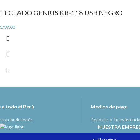
TECLADO GENIUS KB-118 USB NEGRO
S/
37.00
 a todo el Perú
Medios de pago
orta donde estés.
Depósito o Transferenci
NUESTRA EMPRE
Nosotros