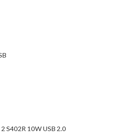
SB
 S402R 10W USB 2.0