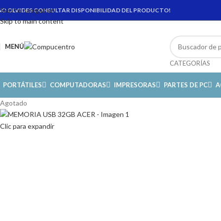
Skip to navigation
NO OLVIDES CONSULTAR DISPONIBILIDAD DEL PRODUCTO!
Skip to main content
MENÚ
CATEGORÍAS
PORTÁTILES
COMPUTADORAS
IMPRESORAS
PARTES DE PC
A
Agotado
Clic para expandir