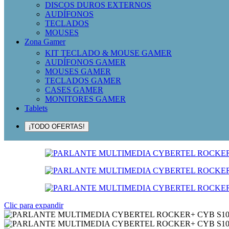
DISCOS DUROS EXTERNOS
AUDÍFONOS
TECLADOS
MOUSES
Zona Gamer
KIT TECLADO & MOUSE GAMER
AUDÍFONOS GAMER
MOUSES GAMER
TECLADOS GAMER
CASES GAMER
MONITORES GAMER
Tablets
¡TODO OFERTAS!
Clic para expandir