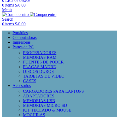
0
Lista de deseos
0
items
S/
0.00
Menú
Search
0
items
S/
0.00
Portátiles
Computadoras
Impresoras
Partes de PC
PROCESADORES
MEMORIAS RAM
FUENTES DE PODER
PLACAS MADRE
DISCOS DUROS
TARJETAS DE VÍDEO
CASES
Accesorios
CARGADORES PARA LAPTOPS
ADAPTADORES
MEMORIAS USB
MEMORIAS MICRO SD
KIT TECLADO & MOUSE
MOCHILAS